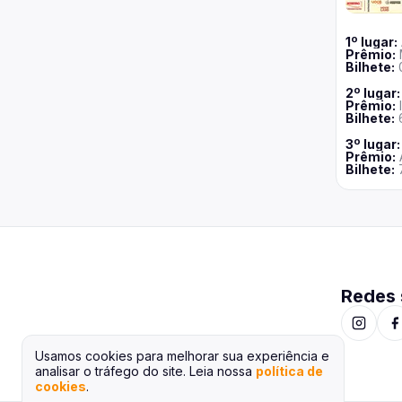
1
º lugar:
Prêmio:
Bilhete
:
2
º lugar:
Prêmio:
Bilhete
:
3
º lugar:
Prêmio:
Bilhete
:
Redes 
Usamos cookies para melhorar sua experiência e
analisar o tráfego do site. Leia nossa
política de
cookies
.