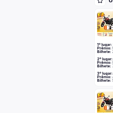
Ú
1
º lugar:
Prêmio:
Bilhete
:
2
º lugar:
Prêmio:
Bilhete
:
3
º lugar:
Prêmio:
Bilhete
: