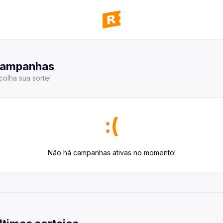
panhas
 todas as campanhas disponíveis
ampanhas
colha sua sorte!
ultar pedidos
 todos os seus pedidos
mos ganhadores
 quem já ganhou
:(
 de afiliados
Não há campanhas ativas no momento!