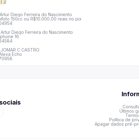
Artur Diego Ferreira do Nascimento
Moto 150cc ou R$10.000,00 reais no pix
04954
Artur Diego Ferreira do Nascimento
Iphone 16
64584
JOMAR C CASTRO
Alexa Echo
70958
Info
sociais
Consult
Últimos 
Termo
Política de pr
Apagar dados pré-p