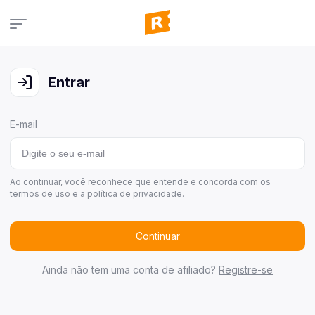
Campanhas
Veja todas as campanhas disponíveis
Entrar
Consultar pedidos
Veja todos os seus pedidos
E-mail
Últimos ganhadores
Veja quem já ganhou
Área de afiliados
Ao continuar, você reconhece que entende e concorda com os
termos de uso
e a
política de privacidade
.
Continuar
Ainda não tem uma conta de afiliado?
Registre-se