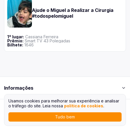
Ajude o Miguel a Realizar a Cirurgia
#todospelomiguel
1
º lugar:
Cassiana Ferreira
Prêmio:
Smart TV 43 Polegadas
Bilhete
:
1646
Informações
Usamos cookies para melhorar sua experiência e analisar
o tráfego do site. Leia nossa
política de cookies
.
Rifei
Plataforma desenvolvida por
Tudo bem
Voltar ao topo