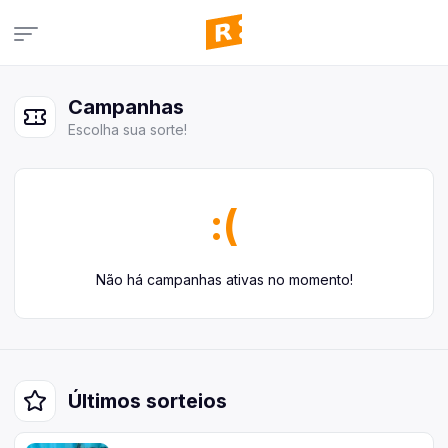
Campanhas
Campanhas
Veja todas as campanhas disponíveis
Escolha sua sorte!
Consultar pedidos
Veja todos os seus pedidos
Últimos ganhadores
:(
Veja quem já ganhou
Área de afiliados
Não há campanhas ativas no momento!
Últimos sorteios