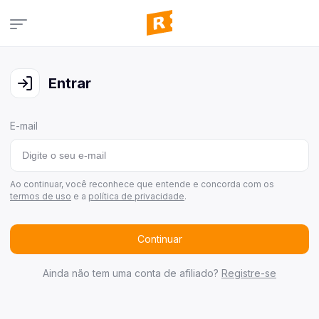
Campanhas
Veja todas as campanhas disponíveis
Entrar
Consultar pedidos
Veja todos os seus pedidos
E-mail
Últimos ganhadores
Veja quem já ganhou
Área de afiliados
Ao continuar, você reconhece que entende e concorda com os
termos de uso
e a
política de privacidade
.
Continuar
Ainda não tem uma conta de afiliado?
Registre-se