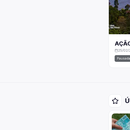
AÇÃO
25/02/
Pausad
Ú