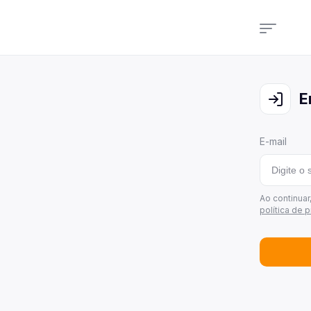
Cam
Veja
E
Cons
Veja
E-mail
Últi
Veja
Área
Ao continua
política de 