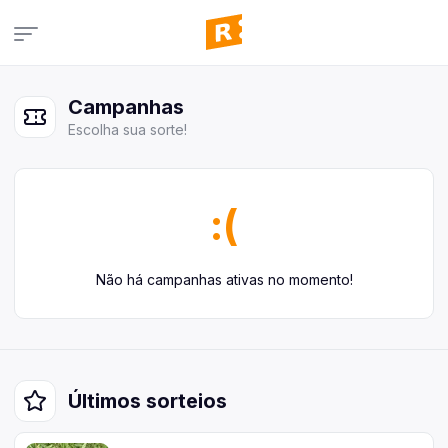
Campanhas
Campanhas
Veja todas as campanhas disponíveis
Escolha sua sorte!
Consultar pedidos
Veja todos os seus pedidos
Últimos ganhadores
:(
Veja quem já ganhou
Área de afiliados
Não há campanhas ativas no momento!
Últimos sorteios