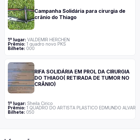
Campanha Solidária para cirurgia de
crânio do Thiago
1
º lugar:
VALDEMIR HERCHEN
Prêmio:
1 quadro novo PKS
Bilhete
:
000
RIFA SOLIDÁRIA EM PROL DA CIRURGIA
DO THIAGO( RETIRADA DE TUMOR NO
CRÂNIO)
1
º lugar:
Sheila Cirico
Prêmio:
1 QUADRO DO ARTISTA PLÁSTICO EDMUNDO ALVARE
Bilhete
:
050