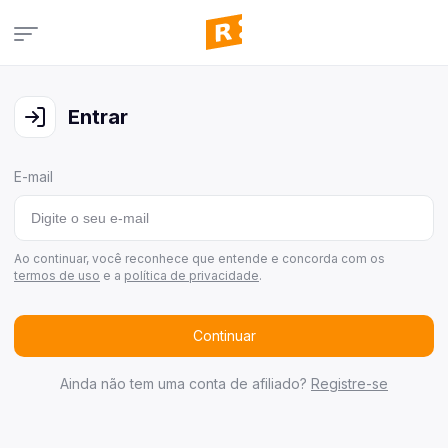
Campanhas
Veja todas as campanhas disponíveis
Entrar
Consultar pedidos
Veja todos os seus pedidos
E-mail
Últimos ganhadores
Veja quem já ganhou
Área de afiliados
Ao continuar, você reconhece que entende e concorda com os
termos de uso
e a
política de privacidade
.
Continuar
Ainda não tem uma conta de afiliado?
Registre-se