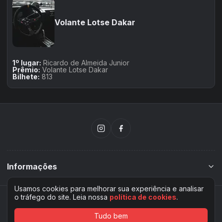
Volante Lotse Dakar
1
º lugar:
Ricardo de Almeida Junior
Prêmio:
Volante Lotse Dakar
Bilhete
:
813
Informações
Usamos cookies para melhorar sua experiência e analisar
o tráfego do site. Leia nossa
política de cookies
.
Rifei
Plataforma desenvolvida por
Tudo bem
Voltar ao topo