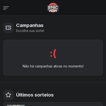
Campanhas
Campanhas
Veja todas as campanhas disponíveis
Escolha sua sorte!
Consultar pedidos
Veja todos os seus pedidos
Últimos ganhadores
:(
Veja quem já ganhou
Área de afiliados
Não há campanhas ativas no momento!
Últimos sorteios