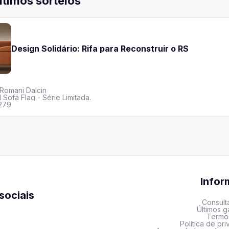
ltimos sorteios
Design Solidário: Rifa para Reconstruir o RS
Romani Dalcin
1 Sofá Flag - Série Limitada.
279
Info
sociais
Consult
Últimos 
Termo
Política de pr