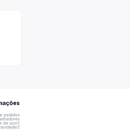
rmações
ar pedidos
ganhadores
s de uso
ivacidade