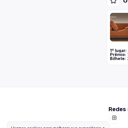
Ú
1
º lugar:
Prêmio:
Bilhete
:
Redes 