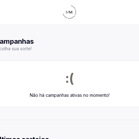
panhas
 todas as campanhas disponíveis
ampanhas
colha sua sorte!
ultar pedidos
 todos os seus pedidos
mos ganhadores
 quem já ganhou
:(
 de afiliados
Não há campanhas ativas no momento!