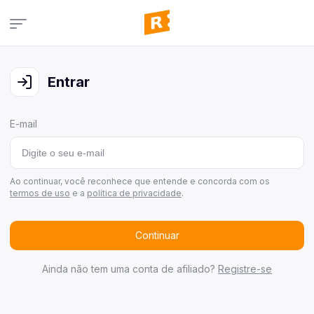
Campanhas
Veja todas as campanhas disponíveis
Entrar
Consultar pedidos
Veja todos os seus pedidos
E-mail
Últimos ganhadores
Veja quem já ganhou
Área de afiliados
Ao continuar, você reconhece que entende e concorda com os
termos de uso
e a
política de privacidade
.
Continuar
Ainda não tem uma conta de afiliado?
Registre-se