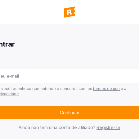
panhas
 todas as campanhas disponíveis
ntrar
ultar pedidos
 todos os seus pedidos
mos ganhadores
 quem já ganhou
 de afiliados
r, você reconhece que entende e concorda com os
termos de uso
e a
privacidade
.
Continuar
Ainda não tem uma conta de afiliado?
Registre-se