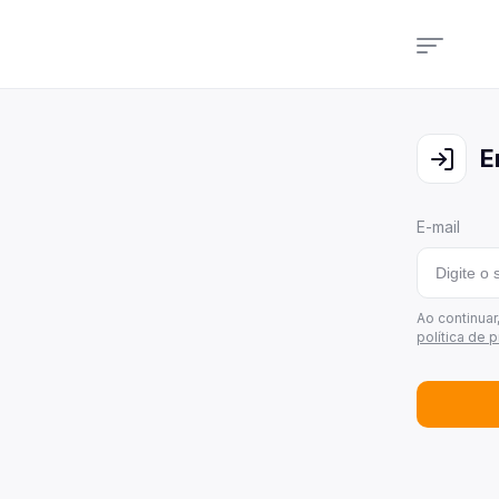
Cam
Veja
E
Cons
Veja
E-mail
Últi
Veja
Área
Ao continua
política de 