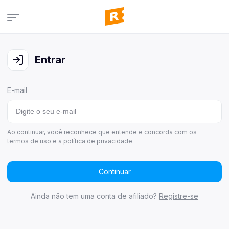
Campanhas
Veja todas as campanhas disponíveis
Entrar
Consultar pedidos
Veja todos os seus pedidos
E-mail
Últimos ganhadores
Veja quem já ganhou
Área de afiliados
Ao continuar, você reconhece que entende e concorda com os
termos de uso
e a
política de privacidade
.
Continuar
Ainda não tem uma conta de afiliado?
Registre-se