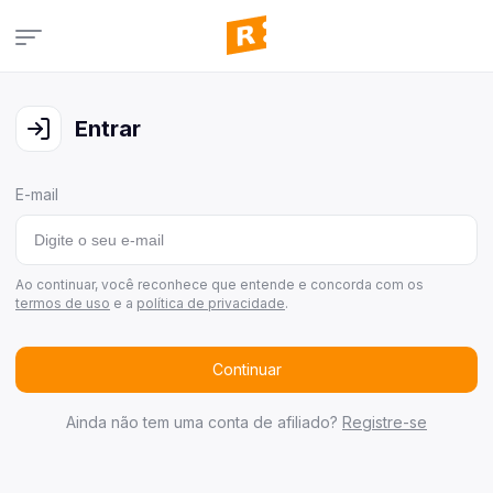
Campanhas
Veja todas as campanhas disponíveis
Entrar
Consultar pedidos
Veja todos os seus pedidos
E-mail
Últimos ganhadores
Veja quem já ganhou
Área de afiliados
Ao continuar, você reconhece que entende e concorda com os
termos de uso
e a
política de privacidade
.
Continuar
Ainda não tem uma conta de afiliado?
Registre-se