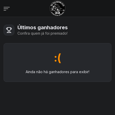
Campanhas
Últimos ganhadores
Veja todas as campanhas disponíveis
Confira quem já foi premiado!
Consultar pedidos
Veja todos os seus pedidos
Últimos ganhadores
:(
Veja quem já ganhou
Área de afiliados
Ainda não há ganhadores para exibir!