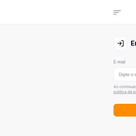
Cam
Veja
E
Cons
Veja
E-mail
Últi
Veja
Área
Ao continua
política de 