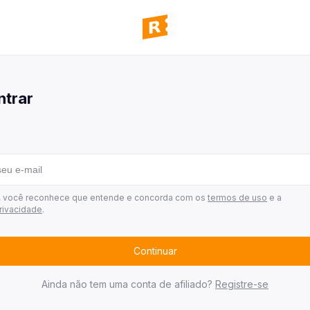
panhas
 todas as campanhas disponíveis
ntrar
ultar pedidos
 todos os seus pedidos
mos ganhadores
 quem já ganhou
 de afiliados
r, você reconhece que entende e concorda com os
termos de uso
e a
privacidade
.
Continuar
Ainda não tem uma conta de afiliado?
Registre-se