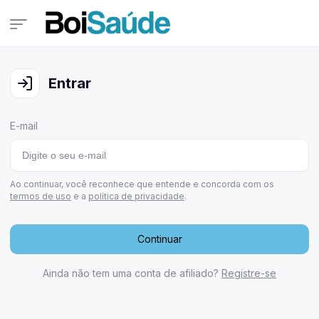
Campanhas
Veja todas as campanhas disponíveis
Entrar
Consultar pedidos
Veja todos os seus pedidos
E-mail
Últimos ganhadores
Veja quem já ganhou
Área de afiliados
Ao continuar, você reconhece que entende e concorda com os
termos de uso
e a
política de privacidade
.
Continuar
Ainda não tem uma conta de afiliado?
Registre-se