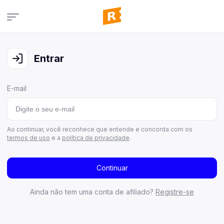
Campanhas
Veja todas as campanhas disponíveis
Entrar
Consultar pedidos
Veja todos os seus pedidos
E-mail
Últimos ganhadores
Veja quem já ganhou
Área de afiliados
Ao continuar, você reconhece que entende e concorda com os
termos de uso
e a
política de privacidade
.
Continuar
Ainda não tem uma conta de afiliado?
Registre-se