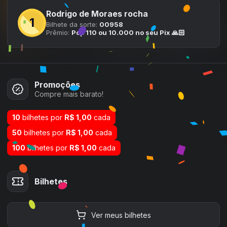
Rodrigo de Moraes rocha
1
Bilhete
da sorte:
00958
Prêmio:
Pop 110 ou 10.000 no seu Pix 🙏🏻
Promoções
Compre mais barato!
10
bilhetes por
R$ 1,00
cada
50
bilhetes por
R$ 1,00
cada
100
bilhetes por
R$ 1,00
cada
Bilhetes
Ver
meus
bilhetes