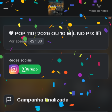
Meus
bilhetes
Meus
bilhetes
Veja aqui
seus
bilhetes
🖤 POP 110! 2026 OU 10 M|L NO P!X 💵
Campanhas
Por apenas
R$ 1,00
Veja todas as campanhas disponíveis
Consultar pedidos
Redes sociais:
Veja todos os seus pedidos
Grupo
Área de afiliados
Contato
Fale conosco pelo WhatsApp
Campanha
finalizada