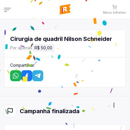
Meus
bilhetes
Meus
bilhetes
Veja aqui
seus
bilhetes
Cirurgia de quadril Nilson Schneider
Campanhas
Por apenas
R$ 50,00
Veja todas as campanhas disponíveis
Consultar pedidos
Compartilhar:
Veja todos os seus pedidos
Área de afiliados
Contato
Fale conosco pelo WhatsApp
Campanha
finalizada