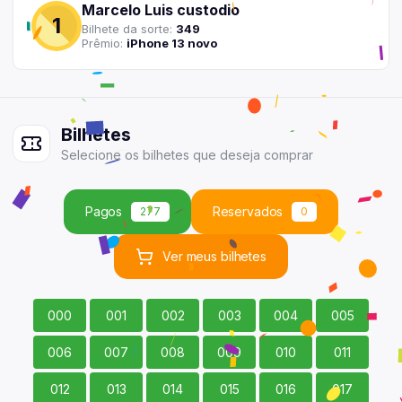
Marcelo Luis custodio
1
Bilhete
da sorte:
349
Prêmio:
iPhone 13 novo
Bilhetes
Selecione
os
bilhetes
que deseja comprar
Pagos
Reservados
277
0
Ver
meus
bilhetes
000
001
002
003
004
005
006
007
008
009
010
011
012
013
014
015
016
017